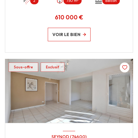
2
750 m²
Balcon
610 000 €
VOIR LE BIEN
Sous-offre
Exclusif
SEYNOD (74600)