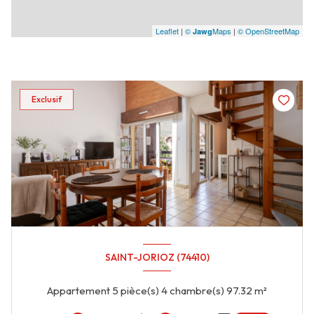
Leaflet
|
©
Maps
|
© OpenStreetMap
Jawg
Exclusif
SAINT-JORIOZ (74410)
Appartement 5 pièce(s) 4 chambre(s) 97.32 m²