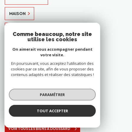
MAISON
PARKING
Comme beaucoup, notre site
utilise les cookies
VOIR TOUS LES BIENS À SEYNOD
On aimerait vous accompagner pendant
votre visite.
En poursuivant, vous acceptez l'utilisation des
5 annonces à Doussard
cookies par ce site, afin de vous proposer des
contenus adaptés et réaliser des statistiques !
APPARTEMENT
PARAMÉTRER
TERRAIN
TOUT ACCEPTER
MAISON
VOIR TOUS LES BIENS À DOUSSARD