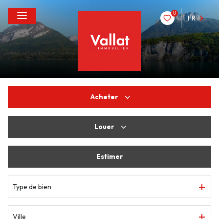
0
FR
Acheter
Louer
De l'ancien
Estimer
à l'année
Type de bien
Ville